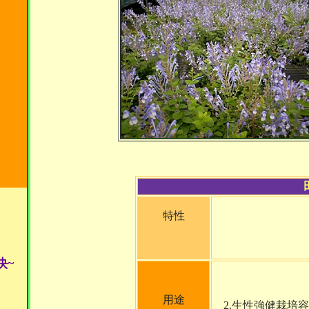
特性
快~
用途
2.生性強健栽培