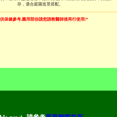
存，適合庭園造景搭配。
供保健參考,藥用部份請您請教醫師後再行使用!*