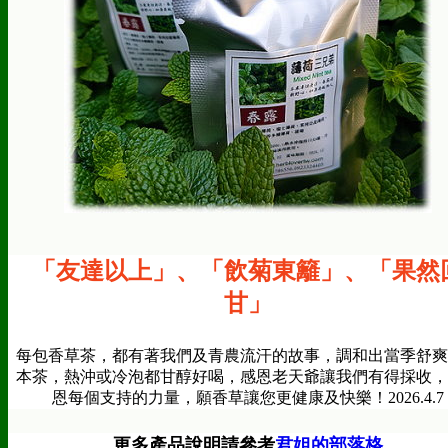
「友達以上
」
、
「飲菊東籬
」、
「果然
甘
」
每包香草茶，都有著我們及青農流汗的故事，調和出當季舒爽
本茶，熱沖或冷泡都甘醇好喝，感恩老天爺讓我們有得採收，
恩每個支持的力量，願香草讓您更健康及快樂！2026.4.7
更多產品說明請參考
君姐的部落格