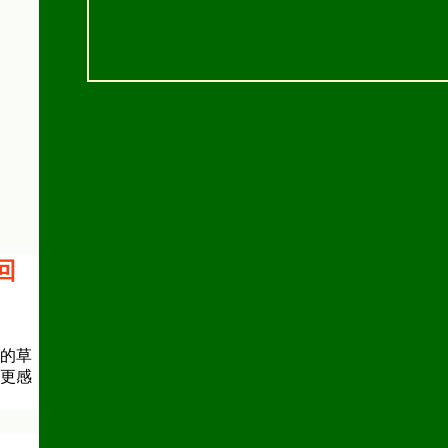
回
的草
更感