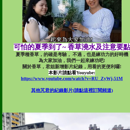
可怕的夏季到了~ 香草澆水及注意要
夏季種香草，的確是考驗， 不過，也是練功力的好時機
為大家加油，我們一起來練功吧!
關於香草，君姐新增影片紀錄，用看的更便利囉!
本影片請點看Youyube:
https://www.youtube.com/watch?v=RU_ZyWj-51M
其他芃君的紀錄影片(請點這裡訂閱頻道)