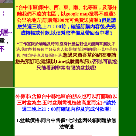
*台中市區(限中、西、東、南、北等區，及部分
)：
離我們不遠的屯區
，以google map搜尋不超過3
公里的地方
)訂購滿300元可免費送貨喔!
(但是請
您於週三晚上21：00前，確認訂購內容後,先完
喔~
成轉帳或付款,以便幫您準備及帶回台中喔!)
重，
*工作室限於場地及時間,沒有什麼盆栽也只能簡單擺設
,不
不
過,我們對於每位同好及客人都是熱情說明的喔!不見得是銷
想過來買香草的網友要請
售,也歡迎分享及提問!不過,
您先預訂吧(建議以Line或臉書私訊)
,
否則,可能您
只能看到非常有限的盆栽喔!
外縣市(含原台中縣地區)的朋友也可以訂購喔(以
三吋盆為主,五吋盆則需視植物高度而定):
*請於
週三晚上21：00
前確認內容及完成付款喔!
1.盆栽價格:同台中售價*七吋盆因裝箱問題故無
法寄送