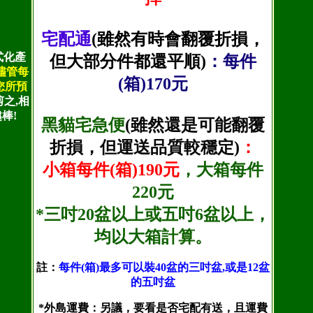
宅配通
(雖然有時會翻覆折損，
式化產
但大部分件都還平順)
：每件
,儘管每
(箱)170元
您所預
之,相
棒!
黑貓宅急便
(雖然還是可能翻覆
折損，但運送品質較穩定)
：
小箱每件(箱)190元
，大箱每件
220元
*三吋20盆以上或五吋6盆以上，
均以大箱計算。
註：
每件(箱)最多可以裝40盆的三吋盆,或是12盆
的五吋盆
*外島運費：另議，要看是否宅配有送，且運費