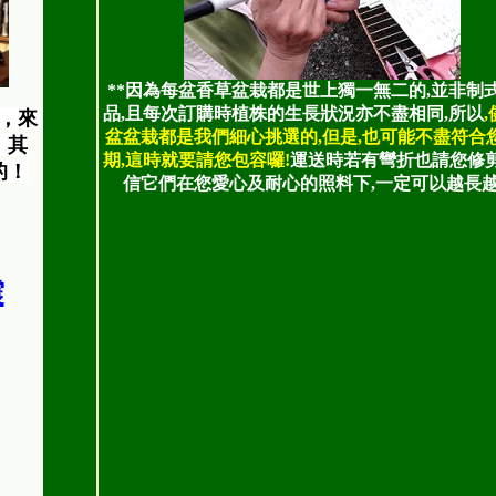
**因為每盆香草盆栽都是世上獨一無二的,並非制
品,且每次訂購時植株的生長狀況亦不盡相同,所以
，來
盆盆栽都是我們細心挑選的,但是,也可能不盡符合
，其
期,這時就要請您包容囉!
運送時若有彎折也請您修剪
的！
信它們在您愛心及耐心的照料下,一定可以越長越
震