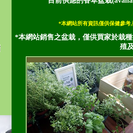
目前供應的香草盆栽(availabl
*本網站所有資訊僅供保健參考,
*本網站銷售之盆栽，僅供買家於栽
殖
點