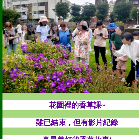
花園裡的香草課~
雖已結束，但有影片紀錄