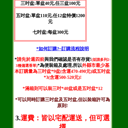
三吋盆:單盆40元,任三盆100元
五吋盆:單盆110元,任12盆特價1200
元
七吋盆:每盆300元
*如何訂購?~訂購流程說明
*
請先於週四前
與我們確認是否有存貨!
(並請多列2-
*為便裝箱及處理,所以
外縣市最少基
3種備選香草)
本訂購量為三吋盆*9盆(含運470-490元)或五吋盆
*3(含運500-520元)!
*滿箱則可以裝三吋*40盆或是五吋盆*12
*可以同時訂購三吋盆及五吋盆,但以裝箱許可為
原則!
3.
運費：皆以宅配運送，但可選
擇