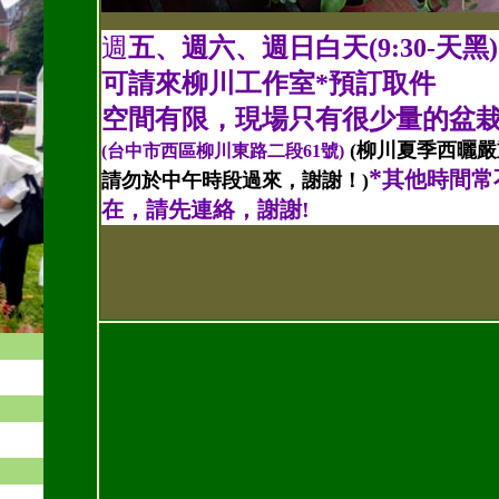
週
五、週六、週日白天(9:30-天黑
可請來柳川工作室*預訂取件
空間有限，現場只有很少量的盆栽
(柳川夏季西曬嚴
(台中市西區柳川東路二段61號)
*
其他時間常
請勿於中午時段過來，謝謝！)
在，請先連絡，謝謝!