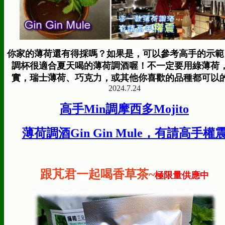
你家的薄荷還有得採嗎？如果是，可以參考高手的示範
調杯很適合夏天喝的薄荷調酒喔！不一定要用綠薄荷
實，瑞士薄荷、巧克力，或其他你喜歡的品種都可以
2024.7.24
高手Min調摩西多Mojito
薄荷調酒Gin Gin Mule，有請高手權
跟芃君一起喝香草茶~
極限量供應中