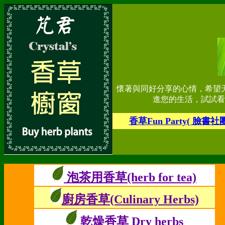
懷著與同好分享的心情，希望
進您的生活，試試看
香草Fun Party
( 臉書社
泡茶用香草(herb for tea)
廚房香草(Culinary Herbs)
乾燥香草 Dry herbs