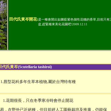
田代氏黃岑開花:
是一種會開出如圖藍紫色個性花
穗的香草,目前只有
盆,趕緊種來美化花園吧!2009.12.11
田代氏黃岑
(Scutellaria tashiroi)
1.唇型花科多年生草本植物,屬於台灣特有種
1.花期很長，只在冬季寒冷時會停止開花
容易，在野外已近絕種，但目前經人工園藝栽培及推廣，仍能保