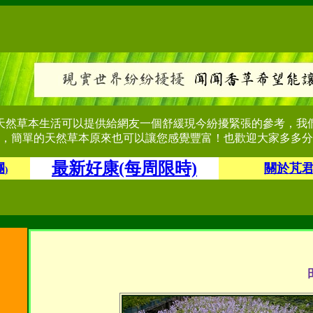
天然草本生活可以提供給網友一個舒緩現今紛擾緊張的參考，我
，簡單的天然草本原來也可以讓您感覺豐富！也歡迎大家多多分
最新好康(每周限時)
團
關於芃
)
田