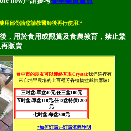
e now)--請參考
香草櫥窗首頁
藥用部份請您請教醫師後再行使用!*
種後，用於食用或觀賞及食農教育，禁止繁
及再販賣
台中市的朋友可以連絡芃君Crystal:
我們這裡有
來自埔里農場的上百種芳香植物盆栽供應喔!
三吋盆:單盆40元,任三盆100元
五吋盆:單盆110元,任12盆特價1200
元
七吋盆:每盆300元
*如何訂購?~訂購流程說明