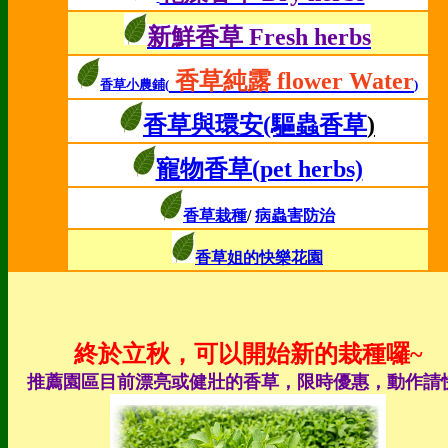
新鮮香草 Fresh herbs
香草純露 flower Water
香草小農鋪(
)
香草與環安
(驅蟲香草
)
寵物香草(pet herbs)
香草栽種
/
病蟲害防治
香草姐的快樂花園
終於立秋，可以開始新的栽種囉~
推薦園區目前漂亮或健壯的香草，限時優惠，動作請