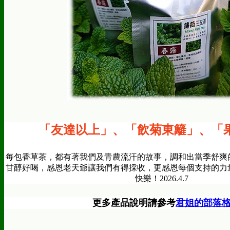
「友達以上
」
、
「飲菊東籬
」、
「
每包香草茶，都有著我們及青農流汗的故事，調和出當季舒爽
甘醇好喝，感恩老天爺讓我們有得採收，更感恩每個支持的力
快樂！2026.4.7
更多產品說明請參考
君姐的部落