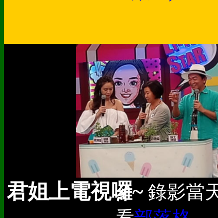
君姐上電視囉~
錄影當
看
部落格