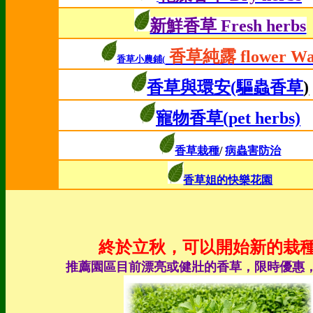
新鮮香草 Fresh herbs
香草純露 flower Wa
香草小農鋪(
香草與環安
(驅蟲香草
)
寵物香草(pet herbs)
香草栽種
/
病蟲害防治
香草姐的快樂花園
終於立秋，可以開始新的栽種
推薦園區目前漂亮或健壯的香草，限時優惠，