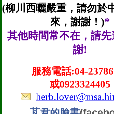
(柳川西曬嚴重，請勿於
*
來，謝謝！)
其他時間常不在，請先
謝!
服務電話:
04-23786
或
0923324405
:
herb.lover@msa.hin
(faceb
芃君的臉書