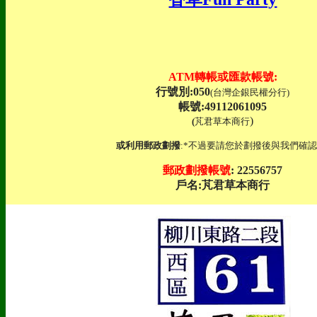
ATM轉帳或匯款帳號:
行號別:050
(台灣企銀民權分行)
帳號:49112061095
)
(
芃君草本商行
或利用郵政劃撥
:*不過要請您於劃撥後與我們確認
郵政劃撥帳號
: 22556757
戶名:芃君草本商行